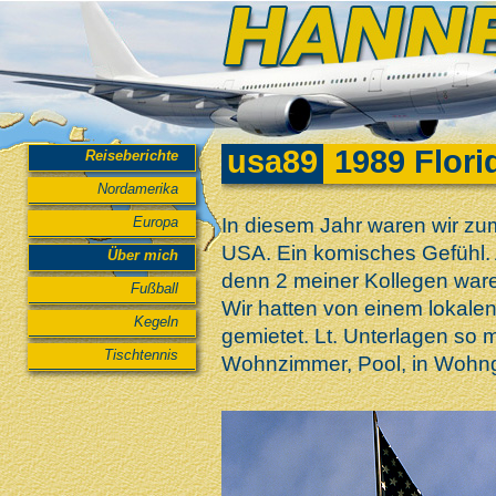
usa89
1989 Flori
Reiseberichte
Nordamerika
Europa
In diesem Jahr waren wir zum
USA. Ein komisches Gefühl. A
Über mich
denn 2 meiner Kollegen ware
Fußball
Wir hatten von einem lokalen
Kegeln
gemietet. Lt. Unterlagen so 
Tischtennis
Wohnzimmer, Pool, in Wohn