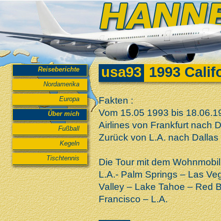
usa93
1993 Calif
Reiseberichte
Nordamerika
Europa
Fakten :
Vom 15.05 1993 bis 18.06.19
Über mich
Airlines von Frankfurt nach 
Fußball
Zurück von L.A. nach Dallas 
Kegeln
Tischtennis
Die Tour mit dem Wohnmobil 
L.A.- Palm Springs – Las V
Valley – Lake Tahoe – Red B
Francisco – L.A.