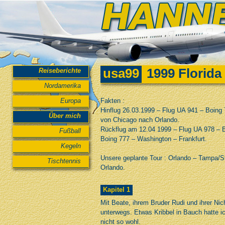
usa99
1999 Florid
Reiseberichte
Nordamerika
Europa
Fakten :
Hinflug 26.03.1999 – Flug UA 941 – Boing
Über mich
von Chicago nach Orlando.
Rückflug am 12.04 1999 – Flug UA 978 – 
Fußball
Boing 777 – Washington – Frankfurt.
Kegeln
Unsere geplante Tour : Orlando – Tampa/S
Tischtennis
Orlando.
Kapitel 1
Mit Beate, ihrem Bruder Rudi und ihrer Ni
unterwegs. Etwas Kribbel in Bauch hatte 
nicht so wohl.