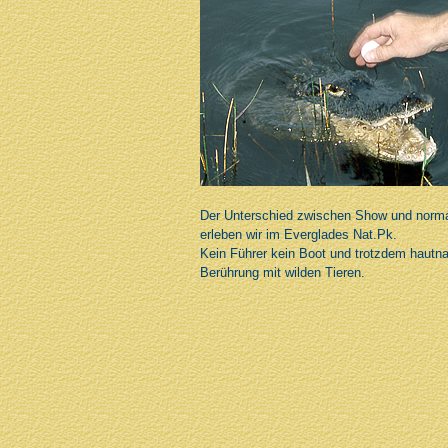
Der Unterschied zwischen Show und norma
erleben wir im Everglades Nat.Pk.
Kein Führer kein Boot und trotzdem hautn
Berührung mit wilden Tieren.