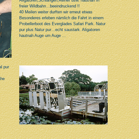
Aligatoren,Schlangen,Reiher usw. hautnah in
freier Wildbahn…beeindruckend !!
40 Meilen weiter durften wir erneut etwas
Besonderes erleben nämlich die Fahrt in einem
Probellerboot des Everglades Safari Park. Natur
pur plus Natur pur…echt saustark. Aligatoren
hautnah Auge um Auge …
l pur
ahe